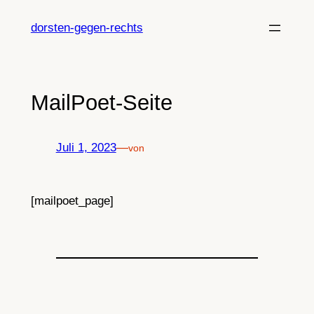
Zum
Inhalt
dorsten-gegen-rechts
springen
MailPoet-Seite
Juli 1, 2023
—
von
[mailpoet_page]