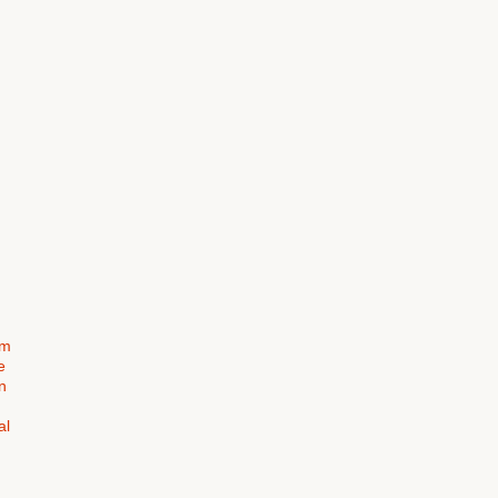
um
e
n
al