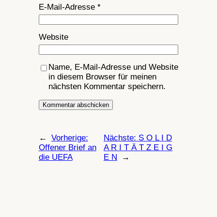
E-Mail-Adresse
*
Website
Name, E-Mail-Adresse und Website
in diesem Browser für meinen
nächsten Kommentar speichern.
←
Vorherige:
Nächste:
S O L I D
Offener Brief an
A R I T Ä T Z E I G
die UEFA
E N
→