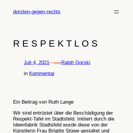
Zum
Inhalt
dorsten-gegen-rechts
springen
R E S P E K T L O S
Juli 4, 2021
—
Ralph Gorski
von
in
Kommentar
Ein Beitrag von Ruth Lange
Wir sind entrüstet über die Beschädigung der
Respekt-Tafel im Stadtsfeld. Initiiert durch die
Ideenfabrik Stadtsfeld wurde diese von der
Künstlerin Frau Brigitte Stüwe gestaltet und