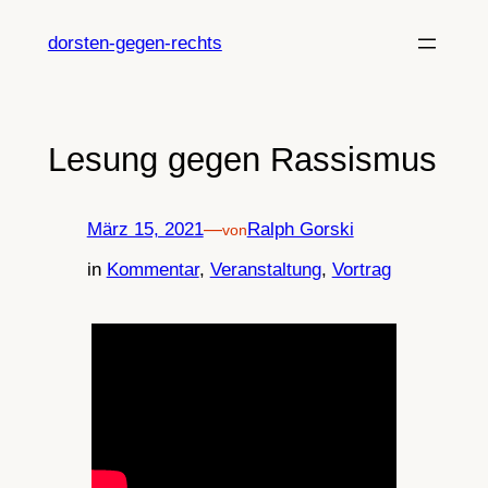
Zum
Inhalt
dorsten-gegen-rechts
springen
Lesung gegen Rassismus
März 15, 2021
—
Ralph Gorski
von
in
Kommentar
, 
Veranstaltung
, 
Vortrag