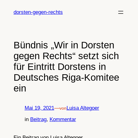
Zum
Inhalt
dorsten-gegen-rechts
springen
Bündnis „Wir in Dorsten
gegen Rechts“ setzt sich
für Eintritt Dorstens in
Deutsches Riga-Komitee
ein
Mai 19, 2021
—
Luisa Altegoer
von
in
Beitrag
, 
Kommentar
Ein Beitrag von Luisa Altegoer