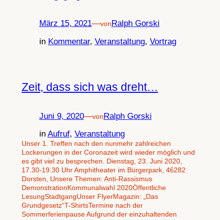
März 15, 2021
—
Ralph Gorski
von
in
Kommentar
, 
Veranstaltung
, 
Vortrag
Zeit, dass sich was dreht…
Juni 9, 2020
—
Ralph Gorski
von
in
Aufruf
, 
Veranstaltung
Unser 1. Treffen nach den nunmehr zahlreichen
Lockerungen in der Coronazeit wird wieder möglich und
es gibt viel zu besprechen. Dienstag, 23. Juni 2020,
17.30-19.30 Uhr Amphitheater im Bürgerpark, 46282
Dorsten, Unsere Themen: Anti-Rassismus
DemonstrationKommunalwahl 2020Öffentliche
LesungStadtgangUnser FlyerMagazin: „Das
Grundgesetz“T-ShirtsTermine nach der
Sommerferienpause Aufgrund der einzuhaltenden