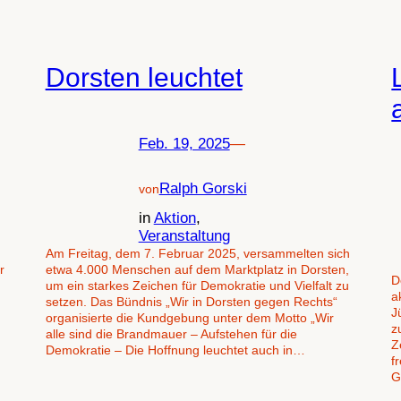
Dorsten leuchtet
Feb. 19, 2025
—
Ralph Gorski
von
in
Aktion
, 
Veranstaltung
Am Freitag, dem 7. Februar 2025, versammelten sich
r
etwa 4.000 Menschen auf dem Marktplatz in Dorsten,
D
um ein starkes Zeichen für Demokratie und Vielfalt zu
a
setzen. Das Bündnis „Wir in Dorsten gegen Rechts“
J
organisierte die Kundgebung unter dem Motto „Wir
z
alle sind die Brandmauer – Aufstehen für die
Z
Demokratie – Die Hoffnung leuchtet auch in…
f
G